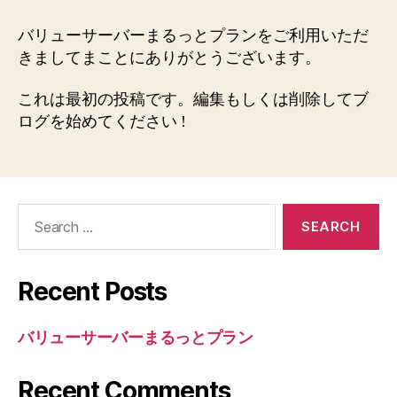
リ
ュ
バリューサーバーまるっとプランをご利用いただ
ー
きましてまことにありがとうございます。
サ
ー
これは最初の投稿です。編集もしくは削除してブ
バ
ログを始めてください !
ー
ま
る
っ
と
Search
プ
for:
ラ
ン
Recent Posts
バリューサーバーまるっとプラン
Recent Comments