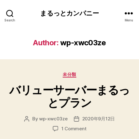
まるっとカンパニー
Search
Menu
Author:
wp-xwc03ze
Categories
未分類
バリューサーバーまるっ
とプラン
By
wp-xwc03ze
2020年9月12日
Post
Post
author
date
on
1 Comment
バ